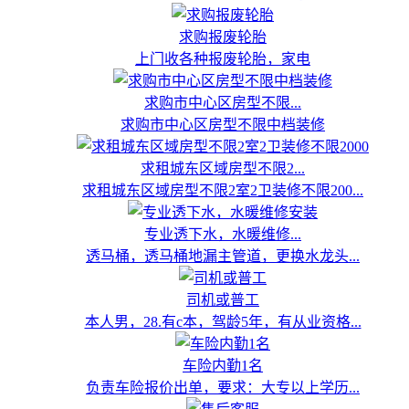
求购报废轮胎
上门收各种报废轮胎，家电
求购市中心区房型不限...
求购市中心区房型不限中档装修
求租城东区域房型不限2...
求租城东区域房型不限2室2卫装修不限200...
专业透下水，水暖维修...
透马桶，透马桶地漏主管道，更换水龙头...
司机或普工
本人男，28.有c本，驾龄5年，有从业资格...
车险内勤1名
负责车险报价出单，要求：大专以上学历...