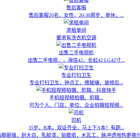
售后客服
售后客服20名，女性，20-30周岁，单休，...
求租单间
要求有洗衣机空调
出售二手电视机
出售二手电视，，海信42，长虹42 LG42寸...
专业打扫卫生
专业打扫卫生，钟点工，擦玻璃，装修后...
手机短视频拍摄、剪辑...
可为个人、门店、单位、企业拍摄短视频...
司机
35岁，B本。双证齐全，马上下A本！有跑...