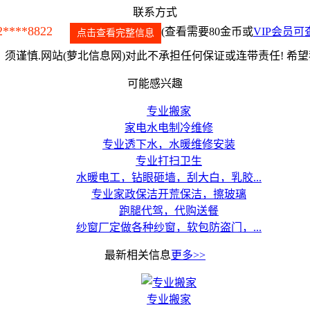
联系方式
2****8822
(查看需要80金币或
VIP会员可
点击查看完整信息
须谨慎.网站(萝北信息网)对此不承担任何保证或连带责任! 希
可能感兴趣
专业搬家
家电水电制冷维修
专业透下水，水暖维修安装
专业打扫卫生
水暖电工，钻眼砸墙，刮大白，乳胶...
专业家政保洁开荒保洁，擦玻璃
跑腿代驾，代购送餐
纱窗厂定做各种纱窗，软包防盗门，...
最新相关信息
更多>>
专业搬家