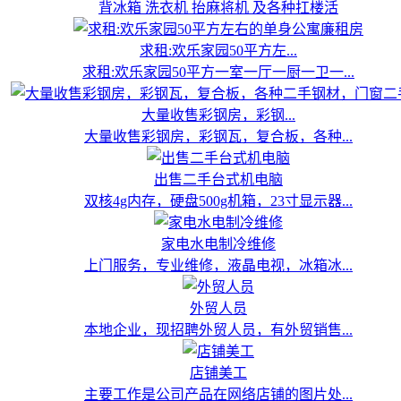
背冰箱 洗衣机 抬麻将机 及各种扛楼活
求租:欢乐家园50平方左...
求租:欢乐家园50平方一室一厅一厨一卫一...
大量收售彩钢房，彩钢...
大量收售彩钢房，彩钢瓦，复合板，各种...
出售二手台式机电脑
双核4g内存，硬盘500g机箱，23寸显示器...
家电水电制冷维修
上门服务，专业维修，液晶电视，冰箱冰...
外贸人员
本地企业，现招聘外贸人员，有外贸销售...
店铺美工
主要工作是公司产品在网络店铺的图片处...